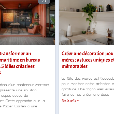
DIY
ransformer un
Créer une décoration pour
maritime en bureau
mères : astuces uniques e
: 5 idées créatives
mémorables
s
La fête des mères est l’occasio
pour montrer notre affection e
ation d’un conteneur maritime
gratitude. Une façon merveille
présente une solution
faire est de créer une déco
 respectueuse de
lire la suite »
nt. Cette approche allie la
e l’acier Corten à une