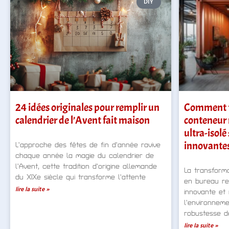
DIY
24 idées originales pour remplir un
Comment t
calendrier de l’Avent fait maison
conteneur 
ultra-isolé 
innovante
L’approche des fêtes de fin d’année ravive
chaque année la magie du calendrier de
l’Avent, cette tradition d’origine allemande
La transform
du XIXe siècle qui transforme l’attente
en bureau re
lire la suite »
innovante et
l’environneme
robustesse d
lire la suite »