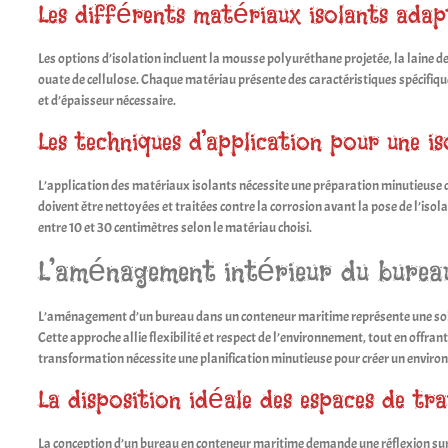
Les différents matériaux isolants ada
Les options d’isolation incluent la mousse polyuréthane projetée, la laine de ve
ouate de cellulose. Chaque matériau présente des caractéristiques spécifi
et d’épaisseur nécessaire.
Les techniques d’application pour une i
L’application des matériaux isolants nécessite une préparation minutieuse d
doivent être nettoyées et traitées contre la corrosion avant la pose de l’is
entre 10 et 30 centimètres selon le matériau choisi.
L’aménagement intérieur du burea
L’aménagement d’un bureau dans un conteneur maritime représente une sol
Cette approche allie flexibilité et respect de l’environnement, tout en offrant
transformation nécessite une planification minutieuse pour créer un enviro
La disposition idéale des espaces de tra
La conception d’un bureau en conteneur maritime demande une réflexion sur 