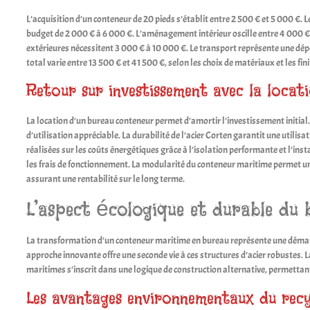
L’acquisition d’un conteneur de 20 pieds s’établit entre 2 500 € et 5 000 €. 
budget de 2 000 € à 6 000 €. L’aménagement intérieur oscille entre 4 000 € e
extérieures nécessitent 3 000 € à 10 000 €. Le transport représente une dé
total varie entre 13 500 € et 41 500 €, selon les choix de matériaux et les fin
Retour sur investissement avec la locat
La location d’un bureau conteneur permet d’amortir l’investissement initial. 
d’utilisation appréciable. La durabilité de l’acier Corten garantit une utili
réalisées sur les coûts énergétiques grâce à l’isolation performante et l’ins
les frais de fonctionnement. La modularité du conteneur maritime permet un
assurant une rentabilité sur le long terme.
L’aspect écologique et durable du
La transformation d’un conteneur maritime en bureau représente une démar
approche innovante offre une seconde vie à ces structures d’acier robustes. L
maritimes s’inscrit dans une logique de construction alternative, permettan
Les avantages environnementaux du recy