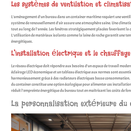
Les systèmes de ventilation et climatisa
L’aménagement d’un bureau dans un container maritime requiert une ventila
système de renouvellement d’air assure une atmosphère saine. Une climatis
tout au long de l’année. Les fenêtres stratégiquement placées favorisent la ci
L’utilisation de matériaux isolants comme la laine de roche garantit une te
énergétiques.
L’installation électrique et le chauffage
Le réseau électrique doit répondre aux besoins d’un espace de travail moder
éclairage LED économique et un tableau électrique aux normes sont essentiel
harmonieusement grâce à des radiateurs électriques basse consommation. L’
du container constitue une option écologique pour alimenter ces installati
réduit l’empreinte énergétique du bureau tout en maîtrisant les coûts de fo
La personnalisation extérieure du