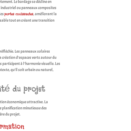
tement. Le bardage se décline en
e industriel ou panneaux composites
des
, améliorant la
portes coulissantes
isable tout en créant une transition
éfléchie. Les panneaux solaires
La création d’espaces verts autour du
 participent à l’harmonie visuelle. Les
exte, qu’il soit urbain ou naturel,
ité du projet
ion économique attractive. La
e planification minutieuse des
ère du projet.
ormation