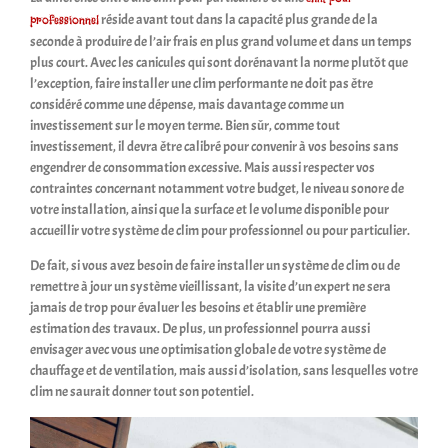
réside avant tout dans la capacité plus grande de la
professionnel
seconde à
produire de l’air frais
en plus grand volume et dans un temps
plus court. Avec les canicules qui sont dorénavant la norme plutôt que
l’exception, faire installer une
clim performante
ne doit pas être
considéré comme une dépense, mais davantage comme un
investissement sur le moyen terme. Bien sûr, comme tout
investissement, il devra être calibré pour convenir à vos besoins sans
engendrer de consommation excessive. Mais aussi respecter vos
contraintes concernant notamment votre budget, le niveau sonore de
votre installation, ainsi que la surface et le volume disponible pour
accueillir votre système de clim pour professionnel ou pour particulier.
De fait, si vous avez besoin de faire installer un
système de clim
ou de
remettre à jour un système vieillissant, la visite d’un expert ne sera
jamais de trop pour évaluer les besoins et établir une première
estimation des travaux. De plus, un professionnel pourra aussi
envisager avec vous une
optimisation globale de votre système de
chauffage et de ventilation
, mais aussi d’isolation, sans lesquelles votre
clim ne saurait donner tout son potentiel.