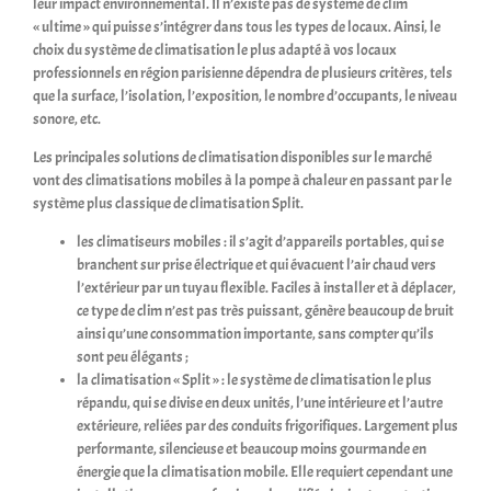
leur impact environnemental. Il n’existe pas de système de clim
« ultime » qui puisse s’intégrer dans tous les types de locaux. Ainsi, le
choix du système de climatisation le plus adapté à vos locaux
professionnels en région parisienne dépendra de plusieurs critères, tels
que la surface, l’isolation, l’exposition, le nombre d’occupants, le niveau
sonore, etc.
Les principales solutions de climatisation disponibles sur le marché
vont des climatisations mobiles à la pompe à chaleur en passant par le
système plus classique de climatisation Split.
les
climatiseurs mobiles
: il s’agit d’appareils portables, qui se
branchent sur prise électrique et qui évacuent l’air chaud vers
l’extérieur par un tuyau flexible. Faciles à installer et à déplacer,
ce type de clim n’est pas très puissant, génère beaucoup de bruit
ainsi qu’une consommation importante, sans compter qu’ils
sont peu élégants ;
la
climatisation « Split »
: le système de climatisation le plus
répandu, qui se divise en deux unités, l’une intérieure et l’autre
extérieure, reliées par des conduits frigorifiques. Largement plus
performante, silencieuse et beaucoup moins gourmande en
énergie que la climatisation mobile. Elle requiert cependant une