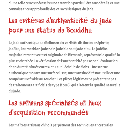
d'une telle œuvre nécessite une attention particulière aux détails et une
connaissance approfondie des caractéristiques du jade.
Les critères d'authenticité du jade
pour une statue de Bouddha
Le jade authentique se décline en six variétés distinctes : néphrite,
jadéite, kosmochlor, jade noir, jade blanc et jade bleu. La jadéite,
majoritairement verte et originaire de Birmanie, représente la qualité la
plus recherchée. La vérification de l'authenticité passe par l'évaluation
de sa dureté, située entre 6 et 7 sur l'échelle de Mohs. Une statue
authentique montre une surface lisse, une translucidité naturelle et une
température froide au toucher. Les pièces légitimes ne présentent pas
de traitements artificiels de type B ou C, qui altèrent la qualité naturelle
du jade.
Les artisans spécialisés et lieux
d'acquisition recommandés
Les maîtres artisans chinois perpétuent des techniques ancestrales