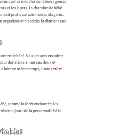
-vous que les meubles sont bien agencés
ents et les jouets. La chambre de bébé
gement pratiques comme des étagères,
n organisée et d’accéder facilement aux
e
hambre de bébé. Vous pouvez encadrer
 pour des stickers muraux doux et
ut faire en même temps, si vous
créez
ébé, comme la forêt enchantée, les
hérent ajoute de la personnalité à la
rtables