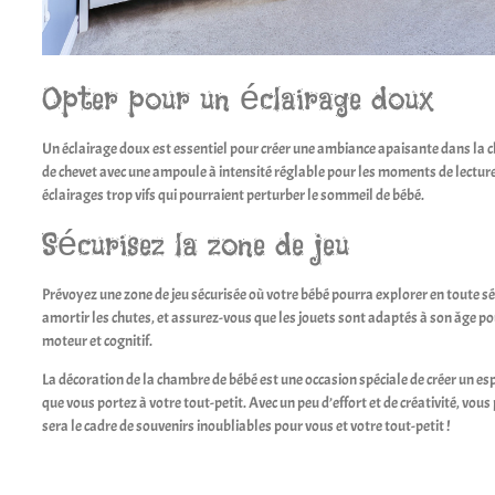
Opter pour un éclairage doux
Un éclairage doux est essentiel pour créer une ambiance apaisante dans la
de chevet avec une ampoule à intensité réglable pour les moments de lecture 
éclairages trop vifs qui pourraient perturber le sommeil de bébé.
Sécurisez la zone de jeu
Prévoyez une zone de jeu sécurisée où votre bébé pourra explorer en toute séc
amortir les chutes, et assurez-vous que les jouets sont adaptés à son âge 
moteur et cognitif.
La décoration de la chambre de bébé est une occasion spéciale de créer un esp
que vous portez à votre tout-petit. Avec un peu d’effort et de créativité, vo
sera le cadre de souvenirs inoubliables pour vous et votre tout-petit !