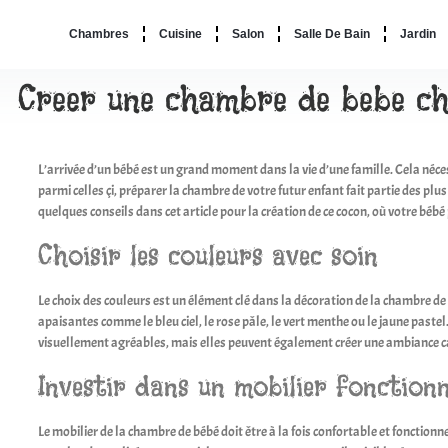
Chambres
Cuisine
Salon
Salle De Bain
Jardin
Creer une chambre de bebe ch
L’arrivée d’un bébé est un grand moment dans la vie d’une famille. Cela néc
parmi celles çi, préparer la chambre de votre futur enfant fait partie des p
quelques conseils dans cet article pour la création de ce cocon, où votre b
Choisir les couleurs avec soin
Le choix des couleurs est un élément clé dans la décoration de la chambre de
apaisantes comme le bleu ciel, le rose pâle, le vert menthe ou le jaune past
visuellement agréables, mais elles peuvent également créer une ambiance ca
Investir dans un mobilier fonctionn
Le mobilier de la chambre de bébé doit être à la fois confortable et fonctionne