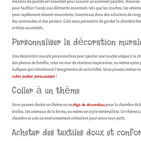
matelas de qualité est essentiel pour assurer un sommeil paisible. Assurez
pour faciliter l’accès aux éléments essentiels tels que les couches, les vêtem
peut rapidement devenir encombrée. Investissez dans des solutions de ran
des commodes et des paniers. Cela vous permettra de garder la chambre bie
articles essentiels.
Personnaliser la décoration mural
Une décoration murale personnalisée peut ajouter une touche unique à la c
des photos de famille, créer un mur de citations inspirantes, ou même opter
ludiques qui stimuleront l’imagination de votre bébé. Vous pouvez même to
!
votre poster personnalisé
Coller à un thème
Vous pouvez choisir un thème ou un
pour la chambre de b
style de décoration
étoiles, les animaux de la ferme, ou même un style minimaliste. Un thème co
chambre et crée un environnement stimulant pour votre tout-petit.
Acheter des textiles doux et confo