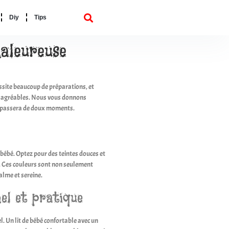
Diy
Tips
aleureuse
essite beaucoup de préparations, et
lus agréables. Nous vous donnons
ébé passera de doux moments.
 bébé. Optez pour des teintes douces et
el. Ces couleurs sont non seulement
lme et sereine.
el et pratique
l. Un lit de bébé confortable avec un